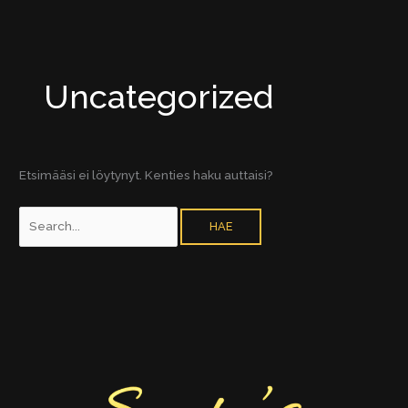
Siirry
sisältöön
Uncategorized
Etsimääsi ei löytynyt. Kenties haku auttaisi?
Search
for: